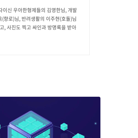
발자이신 우아한형제들의 김영한님, 개발
(향로)님, 반려생활의 이주현(호돌)님
, 사진도 찍고 싸인과 방명록을 받아
현님의 사칭 싸인이라는게 함정...) 오
었던 것 같네요. 내년 인프콘2023도
는 조영호님의 객체지향 세미나를 다녀
세미나로 기획하셨다가 외부에도 오픈
있었던 것 같습니다 ㅎㅎ 평소에 궁금했
발자분들이랑 네트워킹 세션도 너무 재